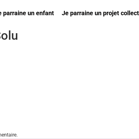
e parraine un enfant
Je parraine un projet collect
Solu
entaire.