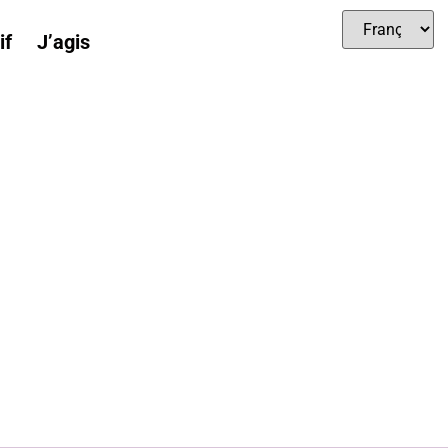
if
J’agis