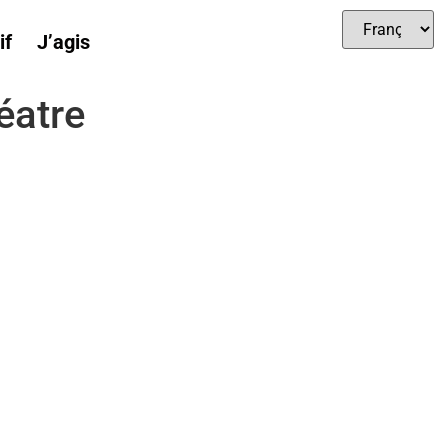
if
J’agis
éatre