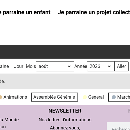
e parraine un enfant
Je parraine un projet collect
aine
Jour
Mois
Année
de.
Animations
Assemblée Générale
General
Marc
NEWSLETTER
 du Monde
Nos lettres d'informations
mon
Abonnez vous,