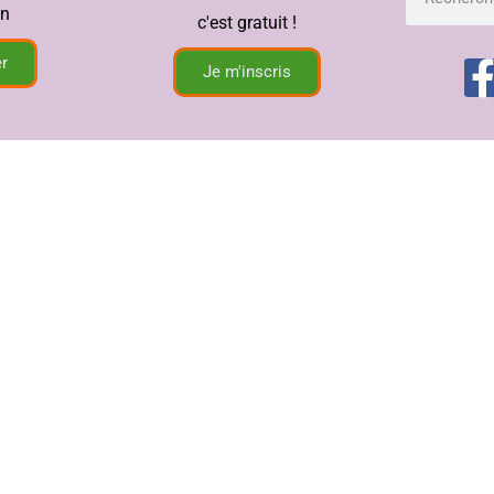
in
c'est gratuit !
r
Je m'inscris