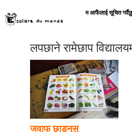
म आफैंलाई सूचित गर्दैछ
लपछाने रामेछाप विद्यालयम
जवाफ छाड्नुस्