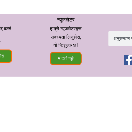
न्यूजलेटर
वर्ल्ड
हाम्रो न्यूजलेटरहरू
सदस्यता लिनुहोस्,
न
यो नि:शुल्क छ !
होस
म दर्ता गर्छु