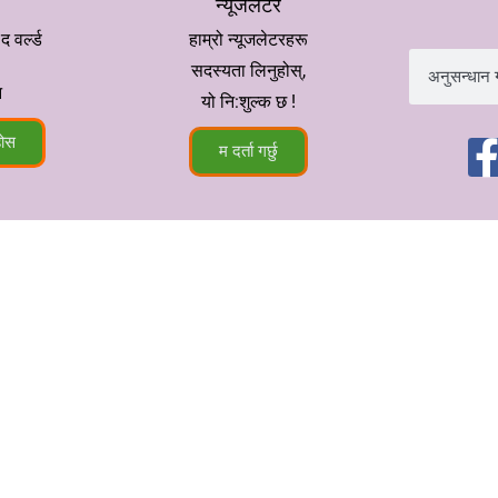
न्यूजलेटर
वर्ल्ड
हाम्रो न्यूजलेटरहरू
सदस्यता लिनुहोस्,
न
यो नि:शुल्क छ !
होस
म दर्ता गर्छु